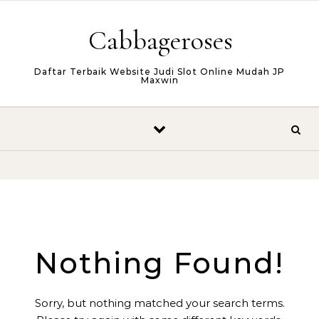
Skip to content
Cabbageroses
Daftar Terbaik Website Judi Slot Online Mudah JP
Maxwin
Nothing Found!
Sorry, but nothing matched your search terms.