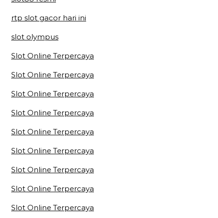
rtp slot gacor hari ini
slot olympus
Slot Online Terpercaya
Slot Online Terpercaya
Slot Online Terpercaya
Slot Online Terpercaya
Slot Online Terpercaya
Slot Online Terpercaya
Slot Online Terpercaya
Slot Online Terpercaya
Slot Online Terpercaya