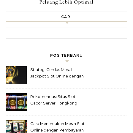
Peluang Lebih Optimal
CARI
Cari untuk:
POS TERBARU
Strategi Cerdas Meraih
Jackpot Slot Online dengan
Peluang Lebih Optimal
Rekomendasi Situs Slot
Gacor Server Hongkong
yang Bikin Penasaran
Cara Menemukan Mesin Slot
Online dengan Pembayaran