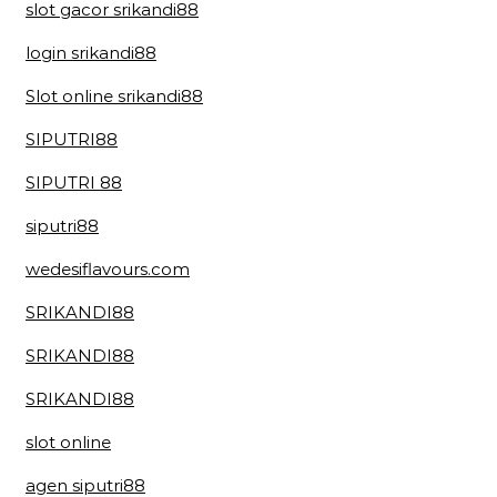
slot gacor srikandi88
login srikandi88
Slot online srikandi88
SIPUTRI88
SIPUTRI 88
siputri88
wedesiflavours.com
SRIKANDI88
SRIKANDI88
SRIKANDI88
slot online
agen siputri88