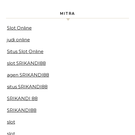
Online di Seluruh Dunia
MITRA
Slot Online
judi online
Situs Slot Online
slot SRIKANDI88
agen SRIKANDI88
situs SRIKANDI88
SRIKANDI 88
SRIKANDI88
slot
slot