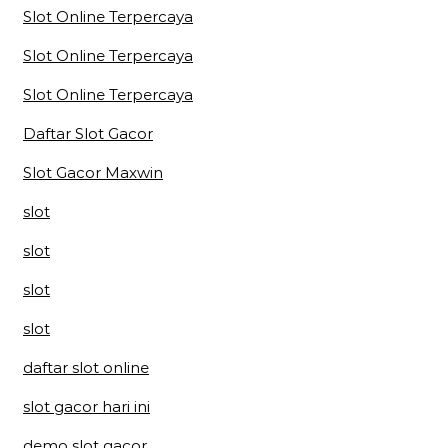
Slot Online Terpercaya
Slot Online Terpercaya
Slot Online Terpercaya
Daftar Slot Gacor
Slot Gacor Maxwin
slot
slot
slot
slot
daftar slot online
slot gacor hari ini
demo slot gacor