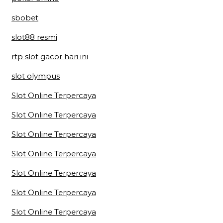
sbobet
slot88 resmi
rtp slot gacor hari ini
slot olympus
Slot Online Terpercaya
Slot Online Terpercaya
Slot Online Terpercaya
Slot Online Terpercaya
Slot Online Terpercaya
Slot Online Terpercaya
Slot Online Terpercaya