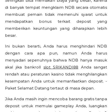
Seringkali bisa memakan biaya yang besar, karena
di banyak tempat mengklaim NDB secara otomatis
membuat pemain tidak memenuhi syarat untuk
mendapatkan bonus terkait deposit yang
memberikan keuntungan yang diharapkan lebih
besar.
Ini bukan berarti, Anda harus menghindari NDB
dengan cara apa pun, namun Anda harus
menyadari sepenuhnya bahwa NDB hanya masuk
akal jika bankroll
slot SRIKANDI88
Anda sangat
rendah atau peraturan kasino tidak menghilangkan
kesempatan Anda untuk memanfaatkan deposit. -
Paket Selamat Datang tertaut di masa depan.
Jika Anda masih ingin mencoba barang gratis tanpa
deposit untuk memulai gameplay Anda, luangkan