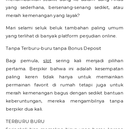
yang sederhana, bersenang-senang sedikit, atau
meraih kemenangan yang layak?
Mari selami seluk beluk tambahan paling umum
yang terlihat di banyak platform perjudian online.
Tanpa Terburu-buru tanpa Bonus Deposit
Bagi pemula,
slot
sering kali menjadi pilihan
pertama. Berpikir bahwa ini adalah kesempatan
paling keren tidak hanya untuk memainkan
permainan favorit di rumah tetapi juga untuk
meraih kemenangan bagus dengan sedikit bantuan
keberuntungan, mereka mengambilnya tanpa
berpikir dua kali.
TERBURU BURU