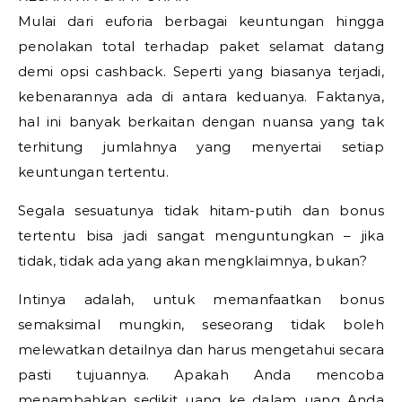
Mulai dari euforia berbagai keuntungan hingga
penolakan total terhadap paket selamat datang
demi opsi cashback. Seperti yang biasanya terjadi,
kebenarannya ada di antara keduanya. Faktanya,
hal ini banyak berkaitan dengan nuansa yang tak
terhitung jumlahnya yang menyertai setiap
keuntungan tertentu.
Segala sesuatunya tidak hitam-putih dan bonus
tertentu bisa jadi sangat menguntungkan – jika
tidak, tidak ada yang akan mengklaimnya, bukan?
Intinya adalah, untuk memanfaatkan bonus
semaksimal mungkin, seseorang tidak boleh
melewatkan detailnya dan harus mengetahui secara
pasti tujuannya. Apakah Anda mencoba
menambahkan sedikit uang ke dalam uang Anda