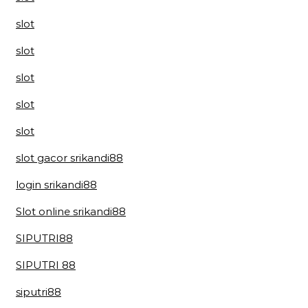
slot
slot
slot
slot
slot
slot gacor srikandi88
login srikandi88
Slot online srikandi88
SIPUTRI88
SIPUTRI 88
siputri88